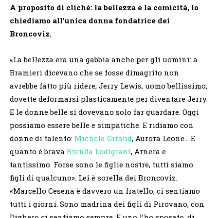
A proposito di cliché: la bellezza e la comicità, lo
chiediamo all’unica donna fondatrice dei
Broncoviz.
«La bellezza era una gabbia anche per gli uomini: a
Bramieri dicevano che se fosse dimagrito non
avrebbe fatto più ridere; Jerry Lewis, uomo bellissimo,
dovette deformarsi plasticamente per diventare Jerry.
E le donne belle si dovevano solo far guardare. Oggi
possiamo essere belle e simpatiche. E ridiamo con
donne di talento:
Michela Giraud
, Aurora Leone… E
quanto è brava
Brenda Lodigiani
, Arnera e
tantissimo. Forse sono le figlie nostre, tutti siamo
figli di qualcuno». Lei è sorella dei Broncoviz.
«Marcello Cesena è davvero un fratello, ci sentiamo
tutti i giorni. Sono madrina dei figli di Pirovano, con
Dighero ci sentiamo sempre. E uno l’ho sposato, di