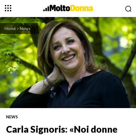
Home
News
NEWS
Carla Signoris: «Noi donne