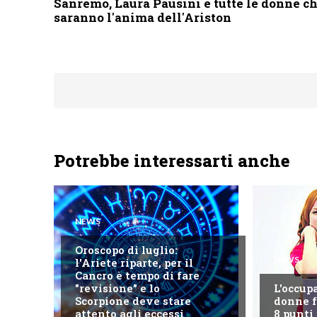
Sanremo, Laura Pausini e tutte le donne c
saranno l'anima dell'Ariston
Potrebbe interessarti anche
NEWS
Oroscopo di luglio:
NEWS
l'Ariete riparte, per il
Cancro è tempo di fare
"revisione" e lo
L'occup
Scorpione deve stare
donne fa
attento agli eccessi
8 punti