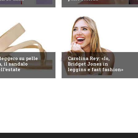
NEWS
leggero su pelle
Carolina Rey: «Io,
, il sandalo
Bridget Jones in
ll'estate
leggins e fast fashion»