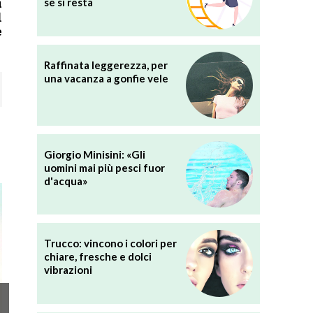
ù
se si resta
l
e
Raffinata leggerezza, per
una vacanza a gonfie vele
Giorgio Minisini: «Gli
uomini mai più pesci fuor
d'acqua»
Trucco: vincono i colori per
chiare, fresche e dolci
vibrazioni