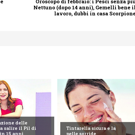
he
Oroscopo di febbraio: i Pesci senza pi
Nettuno (dopo 14 anni), Gemelli bene i
lavoro, dubbi in casa Scorpion
NEWS
azione delle
 salire il Pil di
Tintarella sicura e la
 in 15 anni
pelle sorride