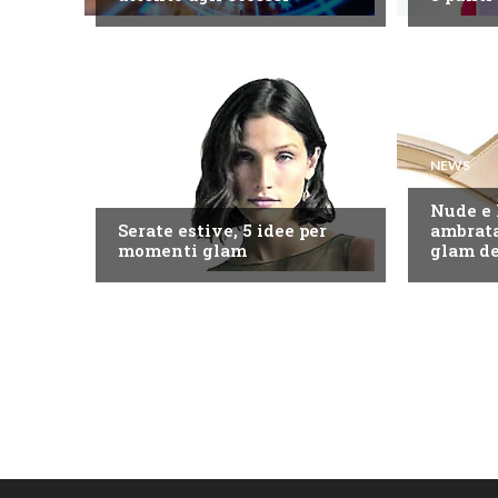
NEWS
NEWS
Nude e 
Serate estive, 5 idee per
ambrata
momenti glam
glam de