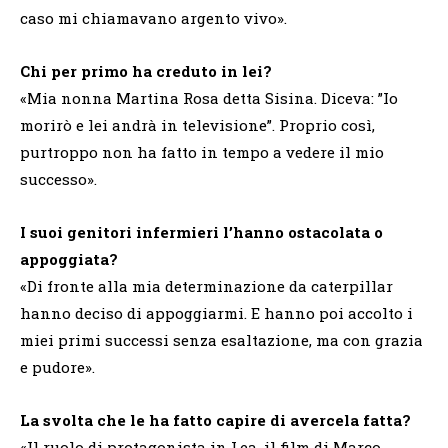
caso mi chiamavano argento vivo».
Chi per primo ha creduto in lei?
«Mia nonna Martina Rosa detta Sisina. Diceva: ”Io
morirò e lei andrà in televisione”. Proprio così,
purtroppo non ha fatto in tempo a vedere il mio
successo».
I suoi genitori infermieri l’hanno ostacolata o
appoggiata?
«Di fronte alla mia determinazione da caterpillar
hanno deciso di appoggiarmi. E hanno poi accolto i
miei primi successi senza esaltazione, ma con grazia
e pudore».
La svolta che le ha fatto capire di avercela fatta?
«Il ruolo di protagonista in Lea, il film di Marco